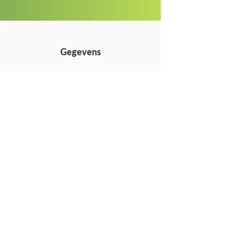
Gegevens
Tuinen Stijn Bouchet BV
Overhaamlaan 48
3700 Tongeren (België)
+32 (0)479 45 51 51