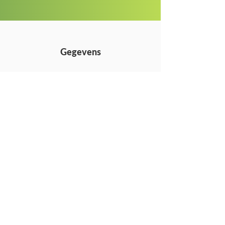
Gegevens
Tuinen Stijn Bouchet BV
Overhaamlaan 48
3700 Tongeren (België)
+32 (0)479 45 51 51